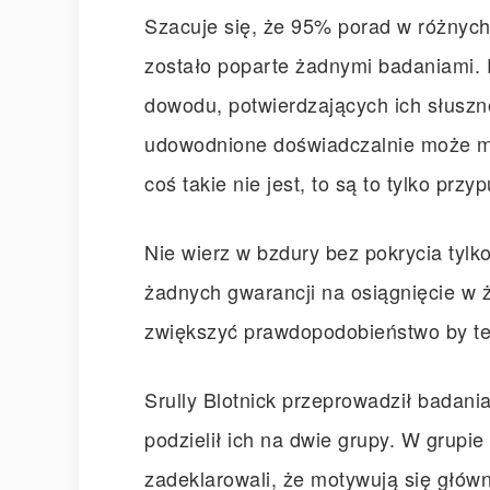
Szacuje się, że 95% porad w różnych
zostało poparte żadnymi badaniami. 
dowodu, potwierdzających ich słuszno
udowodnione doświadczalnie może mie
coś takie nie jest, to są to tylko przy
Nie wierz w bzdury bez pokrycia tylk
żadnych gwarancji na osiągnięcie w ż
zwiększyć prawdopodobieństwo by te
Srully Blotnick przeprowadził badani
podzielił ich na dwie grupy. W grupi
zadeklarowali, że motywują się głów