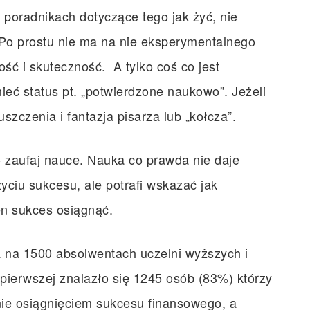
 poradnikach dotyczące tego jak żyć, nie
Po prostu nie ma na nie eksperymentalnego
ść i skuteczność. A tylko coś co jest
ć status pt. „potwierdzone naukowo”. Jeżeli
puszczenia i fantazja pisarza lub „kołcza”.
o zaufaj nauce. Nauka co prawda nie daje
yciu sukcesu, ale potrafi wskazać jak
n sukces osiągnąć.
a na 1500 absolwentach uczelni wyższych i
e pierwszej znalazło się 1245 osób (83%) którzy
nie osiągnięciem sukcesu finansowego, a