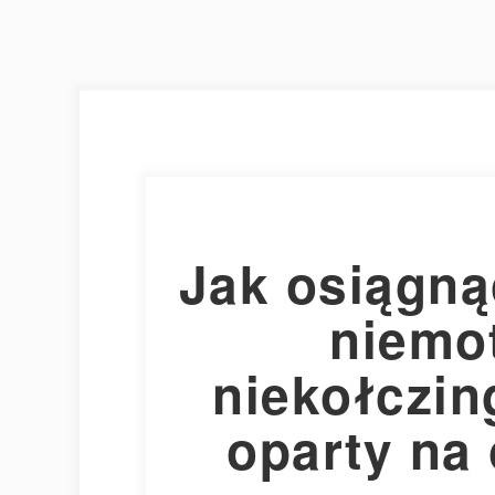
Jak osiągną
niemo
niekołczi
oparty na