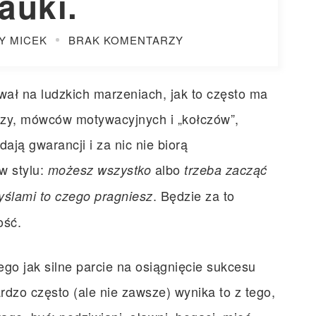
auki.
Y MICEK
BRAK KOMENTARZY
wał na ludzkich marzeniach, jak to często ma
rzy, mówców motywacyjnych i „kołczów”,
dają gwarancji i za nic nie biorą
w stylu:
albo
możesz wszystko
trzeba zacząć
. Będzie za to
myślami to czego pragniesz
ość.
iego jak silne parcie na osiągnięcie sukcesu
rdzo często (ale nie zawsze) wynika to z tego,