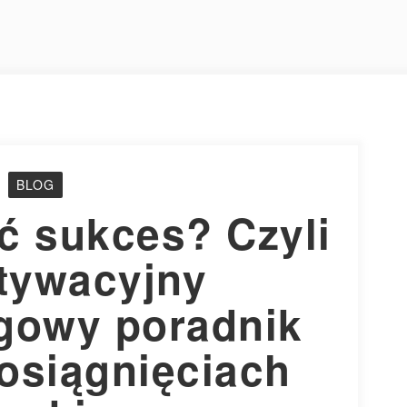
BLOG
ć sukces? Czyli
tywacyjny
ngowy poradnik
 osiągnięciach