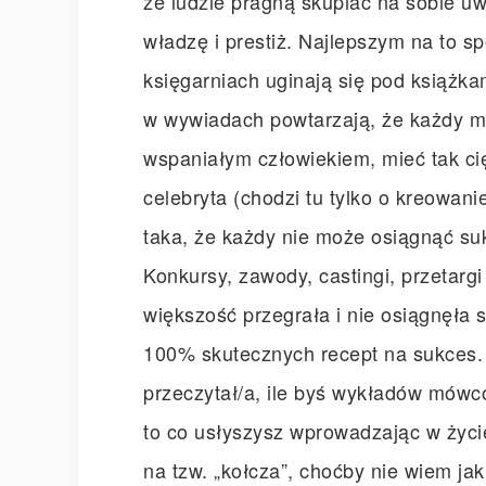
że ludzie pragną skupiać na sobie uw
władzę i prestiż. Najlepszym na to s
księgarniach uginają się pod książka
w wywiadach powtarzają, że każdy mo
wspaniałym człowiekiem, mieć tak cię
celebryta (chodzi tu tylko o kreowan
taka, że każdy nie może osiągnąć su
Konkursy, zawody, castingi, przetarg
większość przegrała i nie osiągnęła
100% skutecznych recept na sukces. 
przeczytał/a, ile byś wykładów mów
to co usłyszysz wprowadzając w życie
na tzw. „kołcza”, choćby nie wiem jak