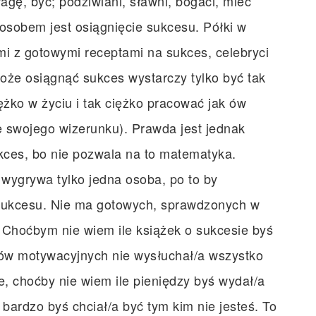
agę, być; podziwiani, sławni, bogaci, mieć
posobem jest osiągnięcie sukcesu. Półki w
mi z gotowymi receptami na sukces, celebryci
że osiągnąć sukces wystarczy tylko być tak
żko w życiu i tak ciężko pracować jak ów
ie swojego wizerunku). Prawda jest jednak
kces, bo nie pozwala na to matematyka.
i wygrywa tylko jedna osoba, po to by
 sukcesu. Nie ma gotowych, sprawdzonych w
Choćbym nie wiem ile książek o sukcesie byś
ców motywacyjnych nie wysłuchał/a wszystko
, choćby nie wiem ile pieniędzy byś wydał/a
 bardzo byś chciał/a być tym kim nie jesteś. To