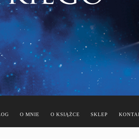
LOG
O MNIE
O KSIĄŻCE
SKLEP
KONTA