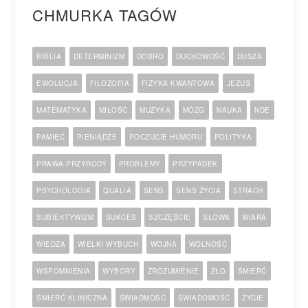
CHMURKA TAGÓW
BIBLIA
DETERMINIZM
DOBRO
DUCHOWOŚĆ
DUSZA
EWOLUCJA
FILOZOFIA
FIZYKA KWANTOWA
JEZUS
MATEMATYKA
MIŁOŚĆ
MUZYKA
MÓZG
NAUKA
NDE
PAMIĘĆ
PIENIĄDZE
POCZUCIE HUMORU
POLITYKA
PRAWA PRZYRODY
PROBLEMY
PRZYPADEK
PSYCHOLOGIA
QUALIA
SENS
SENS ŻYCIA
STRACH
SUBIEKTYWIZM
SUKCES
SZCZĘŚCIE
SŁOWA
WIARA
WIEDZA
WIELKI WYBUCH
WOJNA
WOLNOŚĆ
WSPOMNIENIA
WYBORY
ZROZUMIENIE
ZŁO
ŚMIERĆ
ŚMIERĆ KLINICZNA
ŚWIADMOŚĆ
ŚWIADOMOŚĆ
ŻYCIE