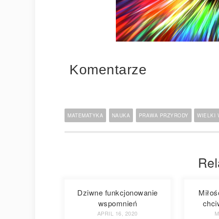
Komentarze
MATEMATYKA
NAUKA
PRAWA PRZYRODY
WIELKI
Rel
Dziwne funkcjonowanie
Miłoś
wspomnień
chci
APRIL 16, 2020
M