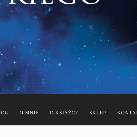
LOG
O MNIE
O KSIĄŻCE
SKLEP
KONTA