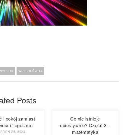
 WYBUCH
WSZECHŚWIAT
ated Posts
ć i pokój zamiast
Co nie istnieje
wości i egoizmu
obiektywnie? Część 3 –
matematyka
ARCH 26, 2023