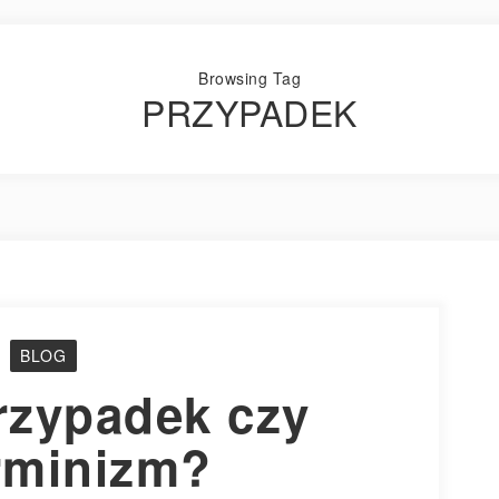
Browsing Tag
PRZYPADEK
BLOG
rzypadek czy
rminizm?