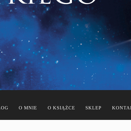
LOG
O MNIE
O KSIĄŻCE
SKLEP
KONTA