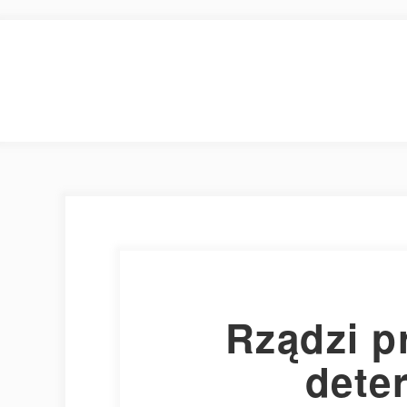
Rządzi p
dete