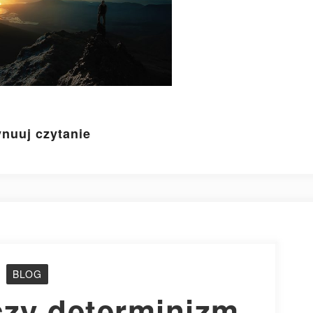
nuuj czytanie
BLOG
czy determinizm