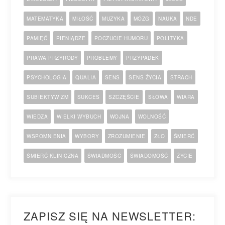
MATEMATYKA
MIŁOŚĆ
MUZYKA
MÓZG
NAUKA
NDE
PAMIĘĆ
PIENIĄDZE
POCZUCIE HUMORU
POLITYKA
PRAWA PRZYRODY
PROBLEMY
PRZYPADEK
PSYCHOLOGIA
QUALIA
SENS
SENS ŻYCIA
STRACH
SUBIEKTYWIZM
SUKCES
SZCZĘŚCIE
SŁOWA
WIARA
WIEDZA
WIELKI WYBUCH
WOJNA
WOLNOŚĆ
WSPOMNIENIA
WYBORY
ZROZUMIENIE
ZŁO
ŚMIERĆ
ŚMIERĆ KLINICZNA
ŚWIADMOŚĆ
ŚWIADOMOŚĆ
ŻYCIE
ZAPISZ SIĘ NA NEWSLETTER: