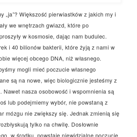
 „ja”? Większość pierwiastków z jakich my i
ały we wnętrzach gwiazd, które po
zproszyły w kosmosie, dając nam budulec.
k i 40 bilionów bakterii, które żyją z nami w
obie więcej obcego DNA, niż własnego.
 abyśmy mogli mieć poczucie własnego
iane są na nowe, więc biologicznie jesteśmy z
iej. Nawet nasza osobowość i wspomnienia są
oś lub podejmiemy wybór, nie powstaną z
ar mózgu nie zwiększy się. Jednak zmienią się
ozbłyskują tylko na chwilę. Dosłownie
tego, w środku, powstaje niewidzialne poczucie