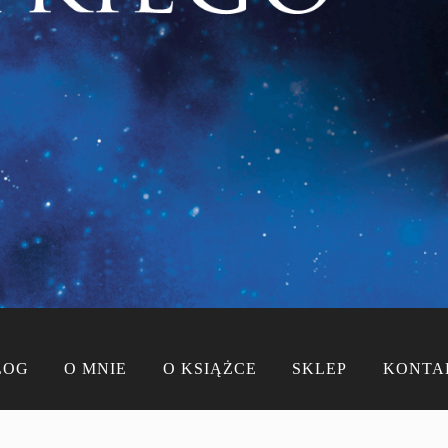
LOG
O MNIE
O KSIĄŻCE
SKLEP
KONTA