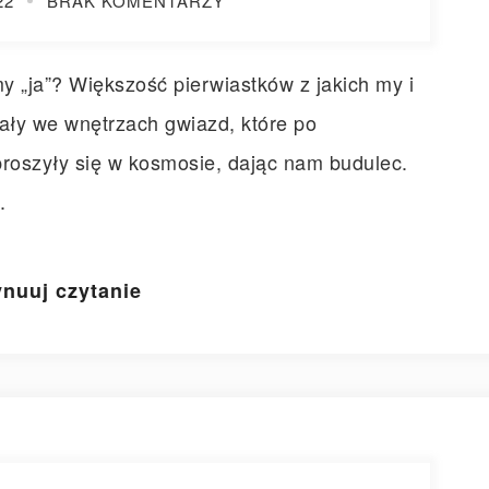
22
BRAK KOMENTARZY
 „ja”? Większość pierwiastków z jakich my i
ały we wnętrzach gwiazd, które po
proszyły się w kosmosie, dając nam budulec.
.
nuuj czytanie