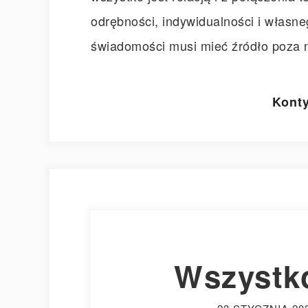
odrębności, indywidualności i własneg
świadomości musi mieć źródło poza n
Konty
Wszystko