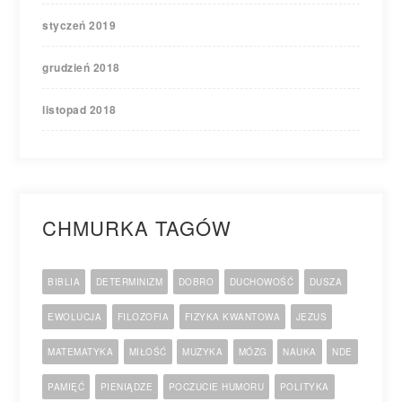
styczeń 2019
grudzień 2018
listopad 2018
CHMURKA TAGÓW
BIBLIA
DETERMINIZM
DOBRO
DUCHOWOŚĆ
DUSZA
EWOLUCJA
FILOZOFIA
FIZYKA KWANTOWA
JEZUS
MATEMATYKA
MIŁOŚĆ
MUZYKA
MÓZG
NAUKA
NDE
PAMIĘĆ
PIENIĄDZE
POCZUCIE HUMORU
POLITYKA