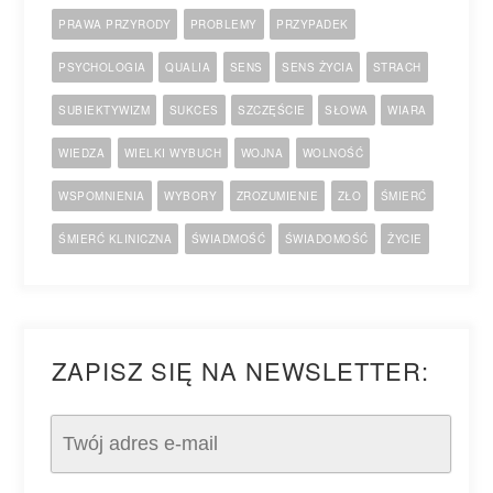
PRAWA PRZYRODY
PROBLEMY
PRZYPADEK
PSYCHOLOGIA
QUALIA
SENS
SENS ŻYCIA
STRACH
SUBIEKTYWIZM
SUKCES
SZCZĘŚCIE
SŁOWA
WIARA
WIEDZA
WIELKI WYBUCH
WOJNA
WOLNOŚĆ
WSPOMNIENIA
WYBORY
ZROZUMIENIE
ZŁO
ŚMIERĆ
ŚMIERĆ KLINICZNA
ŚWIADMOŚĆ
ŚWIADOMOŚĆ
ŻYCIE
ZAPISZ SIĘ NA NEWSLETTER: