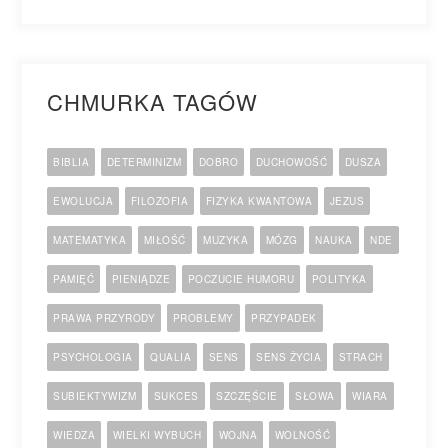
CHMURKA TAGÓW
BIBLIA
DETERMINIZM
DOBRO
DUCHOWOŚĆ
DUSZA
EWOLUCJA
FILOZOFIA
FIZYKA KWANTOWA
JEZUS
MATEMATYKA
MIŁOŚĆ
MUZYKA
MÓZG
NAUKA
NDE
PAMIĘĆ
PIENIĄDZE
POCZUCIE HUMORU
POLITYKA
PRAWA PRZYRODY
PROBLEMY
PRZYPADEK
PSYCHOLOGIA
QUALIA
SENS
SENS ŻYCIA
STRACH
SUBIEKTYWIZM
SUKCES
SZCZĘŚCIE
SŁOWA
WIARA
WIEDZA
WIELKI WYBUCH
WOJNA
WOLNOŚĆ