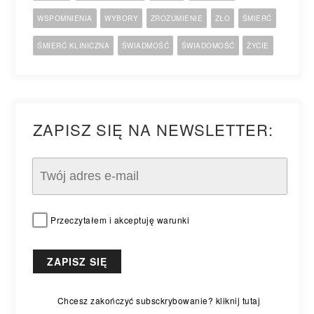
WSPOMNIENIA
WYBORY
ZROZUMIENIE
ZŁO
ŚMIERĆ
ŚMIERĆ KLINICZNA
ŚWIADMOŚĆ
ŚWIADOMOŚĆ
ŻYCIE
ZAPISZ SIĘ NA NEWSLETTER:
Przeczytałem i akceptuję warunki
Chcesz zakończyć subsckrybowanie? kliknij tutaj