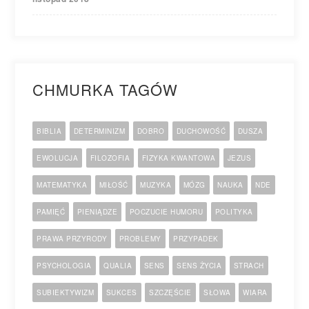
CHMURKA TAGÓW
BIBLIA
DETERMINIZM
DOBRO
DUCHOWOŚĆ
DUSZA
EWOLUCJA
FILOZOFIA
FIZYKA KWANTOWA
JEZUS
MATEMATYKA
MIŁOŚĆ
MUZYKA
MÓZG
NAUKA
NDE
PAMIĘĆ
PIENIĄDZE
POCZUCIE HUMORU
POLITYKA
PRAWA PRZYRODY
PROBLEMY
PRZYPADEK
PSYCHOLOGIA
QUALIA
SENS
SENS ŻYCIA
STRACH
SUBIEKTYWIZM
SUKCES
SZCZĘŚCIE
SŁOWA
WIARA