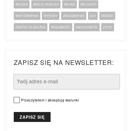
WIEDZA
WIELKI WYBUCH
WOJNA
WOLNOŚĆ
WSPOMNIENIA
WYBORY
ZROZUMIENIE
ZŁO
ŚMIERĆ
ŚMIERĆ KLINICZNA
ŚWIADMOŚĆ
ŚWIADOMOŚĆ
ŻYCIE
ZAPISZ SIĘ NA NEWSLETTER:
Przeczytałem i akceptuję warunki