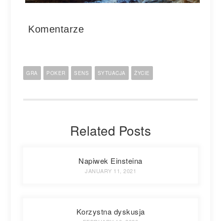
Komentarze
GRA
POKER
SENS
SYTUACJA
ŻYCIE
Related Posts
Napiwek Einsteina
JANUARY 11, 2021
Korzystna dyskusja