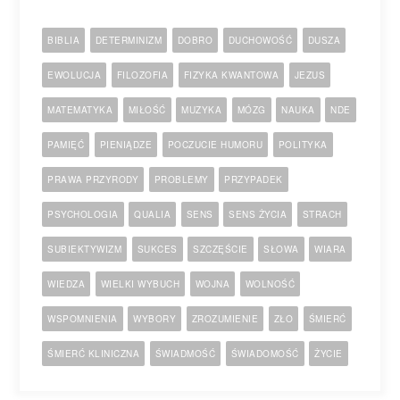
BIBLIA
DETERMINIZM
DOBRO
DUCHOWOŚĆ
DUSZA
EWOLUCJA
FILOZOFIA
FIZYKA KWANTOWA
JEZUS
MATEMATYKA
MIŁOŚĆ
MUZYKA
MÓZG
NAUKA
NDE
PAMIĘĆ
PIENIĄDZE
POCZUCIE HUMORU
POLITYKA
PRAWA PRZYRODY
PROBLEMY
PRZYPADEK
PSYCHOLOGIA
QUALIA
SENS
SENS ŻYCIA
STRACH
SUBIEKTYWIZM
SUKCES
SZCZĘŚCIE
SŁOWA
WIARA
WIEDZA
WIELKI WYBUCH
WOJNA
WOLNOŚĆ
WSPOMNIENIA
WYBORY
ZROZUMIENIE
ZŁO
ŚMIERĆ
ŚMIERĆ KLINICZNA
ŚWIADMOŚĆ
ŚWIADOMOŚĆ
ŻYCIE