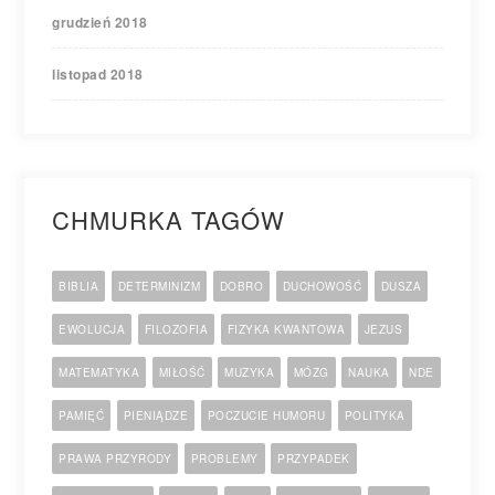
grudzień 2018
listopad 2018
CHMURKA TAGÓW
BIBLIA
DETERMINIZM
DOBRO
DUCHOWOŚĆ
DUSZA
EWOLUCJA
FILOZOFIA
FIZYKA KWANTOWA
JEZUS
MATEMATYKA
MIŁOŚĆ
MUZYKA
MÓZG
NAUKA
NDE
PAMIĘĆ
PIENIĄDZE
POCZUCIE HUMORU
POLITYKA
PRAWA PRZYRODY
PROBLEMY
PRZYPADEK