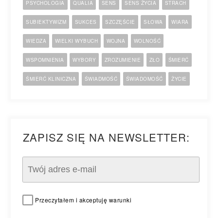
PSYCHOLOGIA
QUALIA
SENS
SENS ŻYCIA
STRACH
SUBIEKTYWIZM
SUKCES
SZCZĘŚCIE
SŁOWA
WIARA
WIEDZA
WIELKI WYBUCH
WOJNA
WOLNOŚĆ
WSPOMNIENIA
WYBORY
ZROZUMIENIE
ZŁO
ŚMIERĆ
ŚMIERĆ KLINICZNA
ŚWIADMOŚĆ
ŚWIADOMOŚĆ
ŻYCIE
ZAPISZ SIĘ NA NEWSLETTER:
Przeczytałem i akceptuję warunki