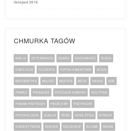
listopad 2018
CHMURKA TAGÓW
BIBLIA
DETERMINIZM
DOBRO
DUCHOWOŚĆ
DUSZA
EWOLUCJA
FILOZOFIA
FIZYKA KWANTOWA
JEZUS
MATEMATYKA
MIŁOŚĆ
MUZYKA
MÓZG
NAUKA
NDE
PAMIĘĆ
PIENIĄDZE
POCZUCIE HUMORU
POLITYKA
PRAWA PRZYRODY
PROBLEMY
PRZYPADEK
PSYCHOLOGIA
QUALIA
SENS
SENS ŻYCIA
STRACH
SUBIEKTYWIZM
SUKCES
SZCZĘŚCIE
SŁOWA
WIARA