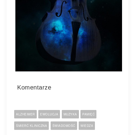
Komentarze
ALZHEIMER
EWOLUCJA
MUZYKA
PAMIĘĆ
ŚMIERĆ KLINICZNA
ŚWIADOMOŚĆ
WIEDZA