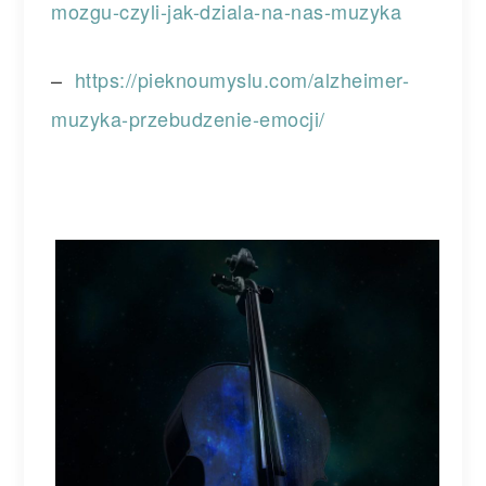
mozgu-czyli-jak-dziala-na-nas-muzyka
–
https://pieknoumyslu.com/alzheimer-
muzyka-przebudzenie-emocji/