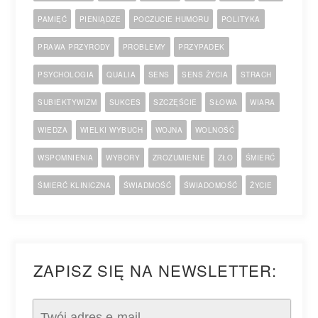
PAMIĘĆ
PIENIĄDZE
POCZUCIE HUMORU
POLITYKA
PRAWA PRZYRODY
PROBLEMY
PRZYPADEK
PSYCHOLOGIA
QUALIA
SENS
SENS ŻYCIA
STRACH
SUBIEKTYWIZM
SUKCES
SZCZĘŚCIE
SŁOWA
WIARA
WIEDZA
WIELKI WYBUCH
WOJNA
WOLNOŚĆ
WSPOMNIENIA
WYBORY
ZROZUMIENIE
ZŁO
ŚMIERĆ
ŚMIERĆ KLINICZNA
ŚWIADMOŚĆ
ŚWIADOMOŚĆ
ŻYCIE
ZAPISZ SIĘ NA NEWSLETTER: