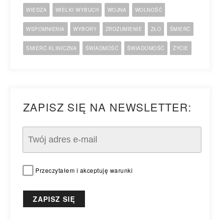
WIEDZA
WIELKI WYBUCH
WOJNA
WOLNOŚĆ
WSPOMNIENIA
WYBORY
ZROZUMIENIE
ZŁO
ŚMIERĆ
ŚMIERĆ KLINICZNA
ŚWIADMOŚĆ
ŚWIADOMOŚĆ
ŻYCIE
ZAPISZ SIĘ NA NEWSLETTER:
Przeczytałem i akceptuję warunki