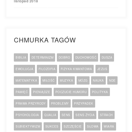
listopad 2018
CHMURKA TAGÓW
BIBLIA
DETERMINIZM
DOBRO
DUCHOWOŚĆ
DUSZA
EWOLUCJA
FILOZOFIA
FIZYKA KWANTOWA
JEZUS
MATEMATYKA
MIŁOŚĆ
MUZYKA
MÓZG
NAUKA
NDE
PAMIĘĆ
PIENIĄDZE
POCZUCIE HUMORU
POLITYKA
PRAWA PRZYRODY
PROBLEMY
PRZYPADEK
PSYCHOLOGIA
QUALIA
SENS
SENS ŻYCIA
STRACH
SUBIEKTYWIZM
SUKCES
SZCZĘŚCIE
SŁOWA
WIARA