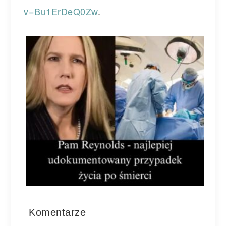
v=Bu1ErDeQ0Zw
.
Komentarze