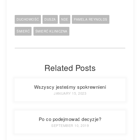
DUCHOWOŚĆ
DUSZA
NDE
PAMELA REYNOLDS
ŚMIERĆ
ŚMIERĆ KLINICZNA
Related Posts
Wszyscy jesteśmy spokrewnieni
JANUARY 15, 2023
Po co podejmować decyzje?
SEPTEMBER 10, 2019