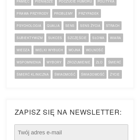
PAMIĘĆ
PIENIĄDZE
POCZUCIE HUMORU
POLITYKA
PRAWA PRZYRODY
PROBLEMY
PRZYPADEK
PSYCHOLOGIA
QUALIA
SENS
SENS ŻYCIA
STRACH
SUBIEKTYWIZM
SUKCES
SZCZĘŚCIE
SŁOWA
WIARA
WIEDZA
WIELKI WYBUCH
WOJNA
WOLNOŚĆ
WSPOMNIENIA
WYBORY
ZROZUMIENIE
ZŁO
ŚMIERĆ
ŚMIERĆ KLINICZNA
ŚWIADMOŚĆ
ŚWIADOMOŚĆ
ŻYCIE
ZAPISZ SIĘ NA NEWSLETTER: