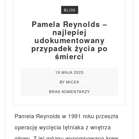
BLOG
Pamela Reynolds –
najlepiej
udokumentowany
przypadek życia po
śmierci
19 MAJA 2025
BY MICEK
BRAK KOMENTARZY
Pamela Reynolds w 1991 roku przeszła
operację wycięcia tętniaka z wnętrza
głowy. Z jej mózgu wypompowano krew,