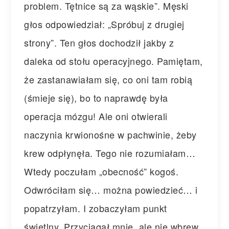
problem. Tętnice są za wąskie”. Męski
głos odpowiedział: „Spróbuj z drugiej
strony”. Ten głos dochodził jakby z
daleka od stołu operacyjnego. Pamiętam,
że zastanawiałam się, co oni tam robią
(śmieje się), bo to naprawdę była
operacja mózgu! Ale oni otwierali
naczynia krwionośne w pachwinie, żeby
krew odpłynęła. Tego nie rozumiałam…
Wtedy poczułam „obecność” kogoś.
Odwróciłam się… można powiedzieć… i
popatrzyłam. I zobaczyłam punkt
świetlny. Przyciągał mnie, ale nie wbrew