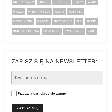
SUBIEKTYWIZM
SUKCES
SZCZĘŚCIE
SŁOWA
WIARA
WIEDZA
WIELKI WYBUCH
WOJNA
WOLNOŚĆ
WSPOMNIENIA
WYBORY
ZROZUMIENIE
ZŁO
ŚMIERĆ
ŚMIERĆ KLINICZNA
ŚWIADMOŚĆ
ŚWIADOMOŚĆ
ŻYCIE
ZAPISZ SIĘ NA NEWSLETTER:
Przeczytałem i akceptuję warunki