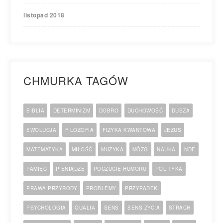
listopad 2018
CHMURKA TAGÓW
BIBLIA
DETERMINIZM
DOBRO
DUCHOWOŚĆ
DUSZA
EWOLUCJA
FILOZOFIA
FIZYKA KWANTOWA
JEZUS
MATEMATYKA
MIŁOŚĆ
MUZYKA
MÓZG
NAUKA
NDE
PAMIĘĆ
PIENIĄDZE
POCZUCIE HUMORU
POLITYKA
PRAWA PRZYRODY
PROBLEMY
PRZYPADEK
PSYCHOLOGIA
QUALIA
SENS
SENS ŻYCIA
STRACH