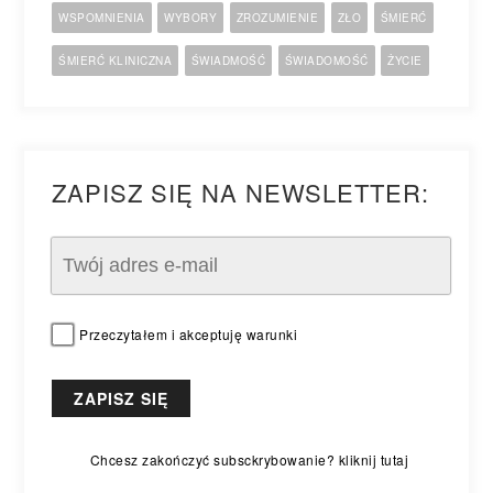
WSPOMNIENIA
WYBORY
ZROZUMIENIE
ZŁO
ŚMIERĆ
ŚMIERĆ KLINICZNA
ŚWIADMOŚĆ
ŚWIADOMOŚĆ
ŻYCIE
ZAPISZ SIĘ NA NEWSLETTER:
Przeczytałem i akceptuję warunki
Chcesz zakończyć subsckrybowanie? kliknij tutaj