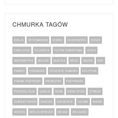
CHMURKA TAGÓW
BIBLIA
DETERMINIZM
DOBRO
DUCHOWOŚĆ
DUSZA
EWOLUCJA
FILOZOFIA
FIZYKA KWANTOWA
JEZUS
MATEMATYKA
MIŁOŚĆ
MUZYKA
MÓZG
NAUKA
NDE
PAMIĘĆ
PIENIĄDZE
POCZUCIE HUMORU
POLITYKA
PRAWA PRZYRODY
PROBLEMY
PRZYPADEK
PSYCHOLOGIA
QUALIA
SENS
SENS ŻYCIA
STRACH
SUBIEKTYWIZM
SUKCES
SZCZĘŚCIE
SŁOWA
WIARA
WIEDZA
WIELKI WYBUCH
WOJNA
WOLNOŚĆ