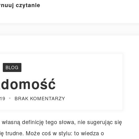
nuuj czytanie
BLOG
adomość
19
BRAK KOMENTARZY
łasną definicję tego słowa, nie sugerując się
dę trudne. Może coś w stylu: to wiedza o