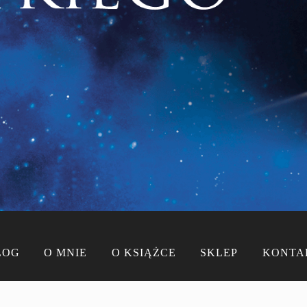
LOG
O MNIE
O KSIĄŻCE
SKLEP
KONTA