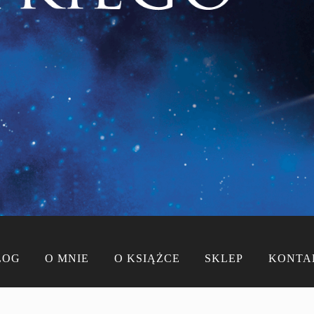
LOG
O MNIE
O KSIĄŻCE
SKLEP
KONTA