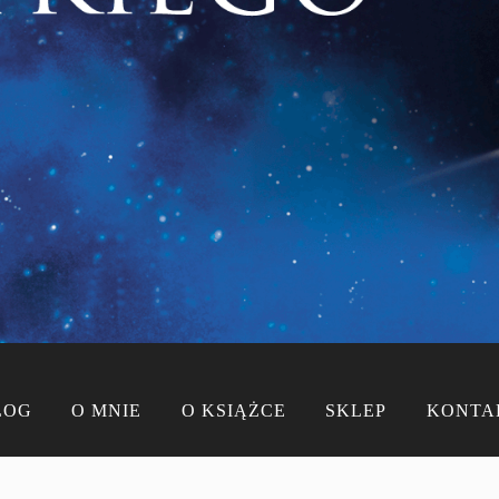
LOG
O MNIE
O KSIĄŻCE
SKLEP
KONTA