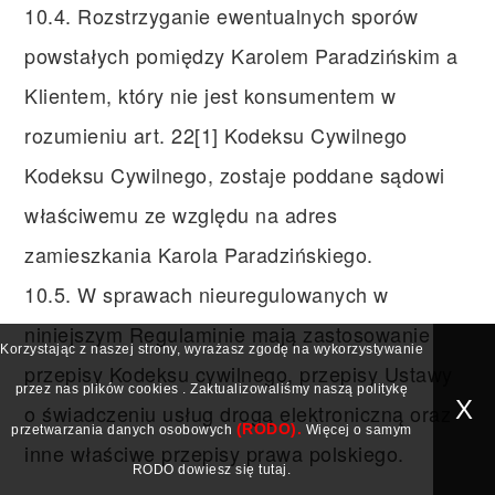
10.4. Rozstrzyganie ewentualnych sporów
powstałych pomiędzy Karolem Paradzińskim a
Klientem, który nie jest konsumentem w
rozumieniu art. 22[1] Kodeksu Cywilnego
Kodeksu Cywilnego, zostaje poddane sądowi
właściwemu ze względu na adres
zamieszkania Karola Paradzińskiego.
10.5. W sprawach nieuregulowanych w
niniejszym Regulaminie mają zastosowanie
Korzystając z naszej strony, wyrażasz zgodę na wykorzystywanie
przepisy Kodeksu cywilnego, przepisy Ustawy
przez nas plików
cookies
. Zaktualizowaliśmy naszą politykę
X
o świadczeniu usług drogą elektroniczną oraz
(RODO).
przetwarzania danych osobowych
Więcej o samym
inne właściwe przepisy prawa polskiego.
RODO dowiesz się
tutaj
.