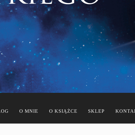
LOG
O MNIE
O KSIĄŻCE
SKLEP
KONTA